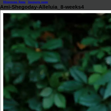
©
Неверова Дина
|
Закрыть окно
Ami-Shegoday-Alleluia_8-weeks4