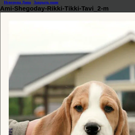
©
Неверова Дина
|
Закрыть окно
Ami-Shegoday-Rikki-Tikki-Tavi_2-m