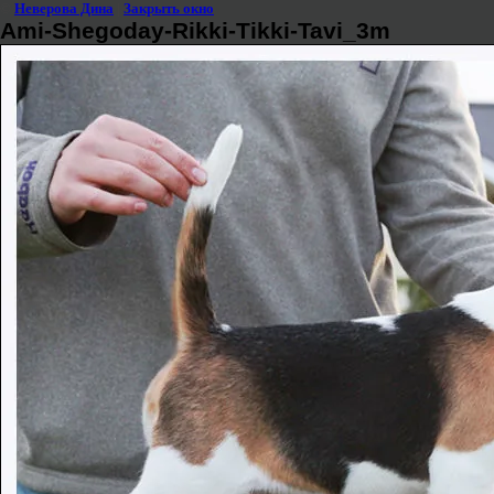
©
Неверова Дина
|
Закрыть окно
Ami-Shegoday-Rikki-Tikki-Tavi_3m