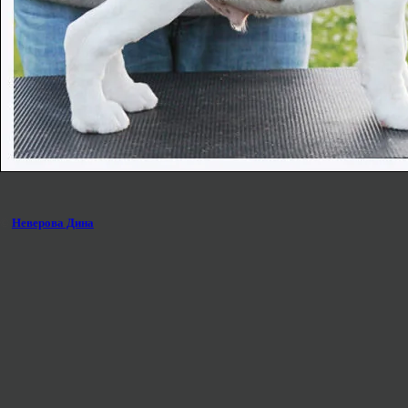
©
Неверова Дина